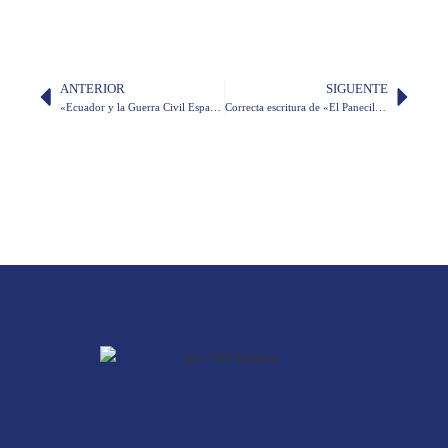
ANTERIOR
SIGUENTE
«Ecuador y la Guerra Civil Española. La voz de los intelectuales», libro de Niall Binns
Correcta escritura de «El Panecillo»