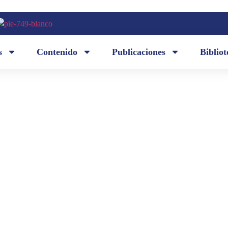
s
Contenido
Publicaciones
Bibliot
El pasado 11 de enero, la Academia Ecuatoriana d
memoria de don Bruno Sáenz Andrade en el primer
e, don
Compartimos con ustedes las palabras que su hijo,
ocasión.