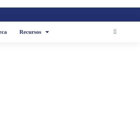
eca
Recursos
e la Lengua rindió un homenaje a la
 aniversario de su muerte.
 Franz Sáenz, preparó para la