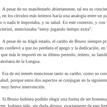
A pesar de no manifestarlo abiertamente, tal era su concien
, en los círculos más íntimos hacía una analogía entre un p
o o nada le importaba, y su salud. En este contexto, y con
acterizó, mencionaba “estoy jugando tiempo extra”.
A pesar de su frágil estado, el cariño de Bruno siempre p
sto conllevó a que no perdiera el apego y la dedicación, en 
o que más le importó en su último periodo; reitero, su fami
atoriana de la Lengua.
Era de mi interés mencionar tanto su cariño, como su conc
salud, porque estos dos aspectos se conjugan en la siguiente
a muy breve intervención.
Si Bruno hubiera podido elegir una forma de ser homenaj
rte, hubiera sido, sin duda alguna, exactamente de esta fo