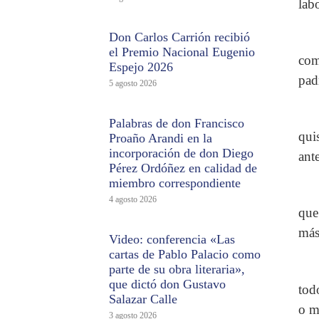
labo
Don Carlos Carrión recibió
el Premio Nacional Eugenio
com
Espejo 2026
pad
5 agosto 2026
Palabras de don Francisco
qui
Proaño Arandi en la
incorporación de don Diego
ante
Pérez Ordóñez en calidad de
miembro correspondiente
4 agosto 2026
que
más
Video: conferencia «Las
cartas de Pablo Palacio como
parte de su obra literaria»,
que dictó don Gustavo
tod
Salazar Calle
o m
3 agosto 2026