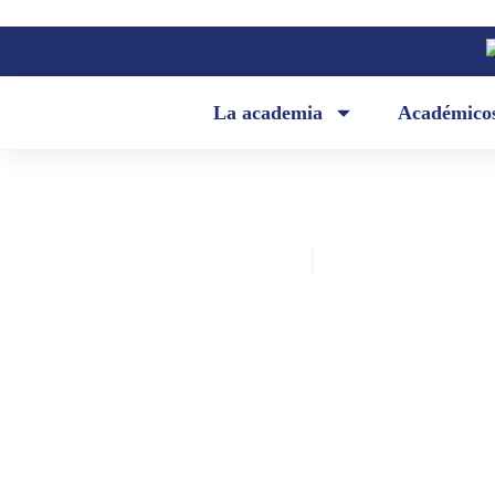
La academia
Académico
Academia Ecuatoriana de la Lengua
febrero 14, 2023
Palabras de don Franz Sáenz en el
homenaje a la memoria de su padr
Bruno Sáenz Andrade