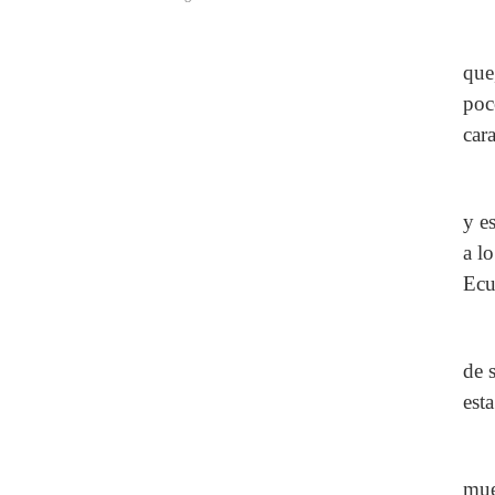
que
poc
car
y e
a l
Ecu
de 
est
mue