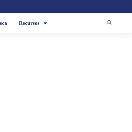
teca
Recursos
o, / de la perplejidad que absorbe el
sgrega en teselas que se dispersan en
..