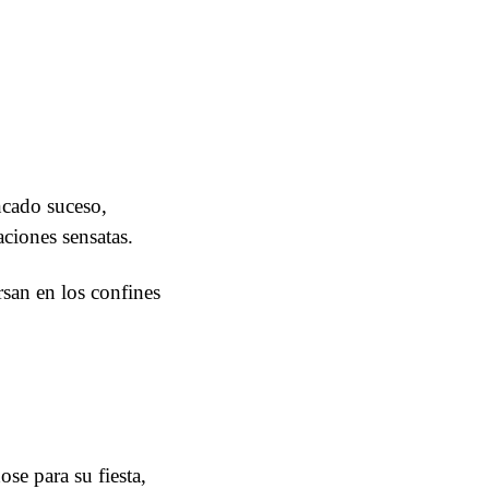
ncado suceso,
aciones sensatas.
rsan en los confines
,
ose para su fiesta,