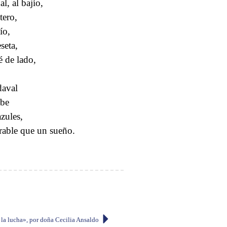
l, al bajío,
tero,
ío,
seta,
 de lado,
daval
abe
zules,
urable que un sueño.
la lucha», por doña Cecilia Ansaldo