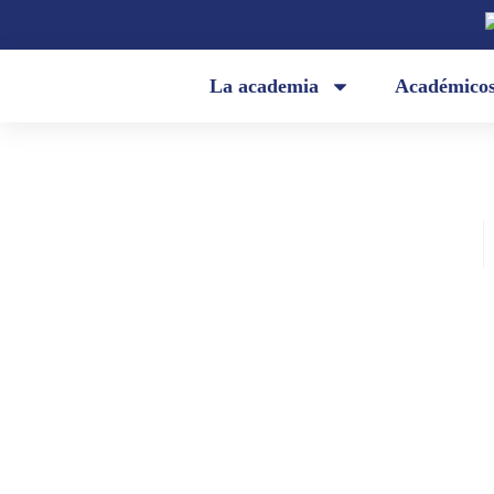
La academia
Académico
Academia Ecuatoriana de la Lengua
agosto 30, 2021
«Perplejidad» (Julio Pazos)