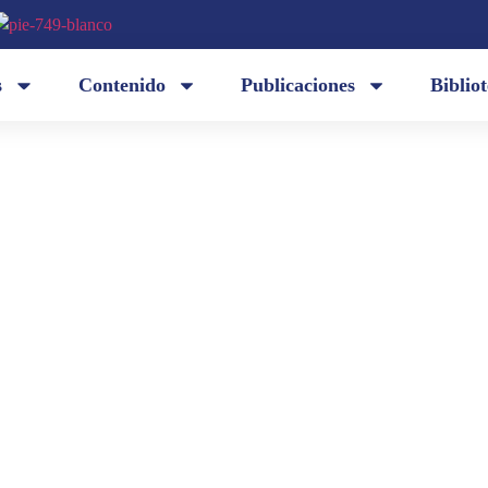
s
Contenido
Publicaciones
Biblio
Este es el momento de aludir a un intrincado suces
zumo de orientaciones sensatas. / Mi persona se di
los confines / del sistema público: / a ese el saludo.