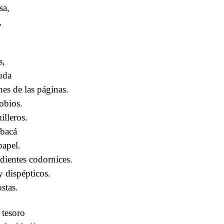
sa,
,
s,
ruda
nes de las páginas.
obios.
illeros.
abacá
papel.
dientes codornices.
y dispépticos.
stas.
 tesoro