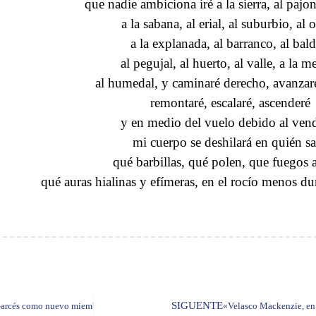
que nadie ambiciona iré a la sierra, al pajona
a la sabana, al erial, al suburbio, al o
a la explanada, al barranco, al bald
al pegujal, al huerto, al valle, a la me
al humedal, y caminaré derecho, avanzaré
remontaré, escalaré, ascenderé
y en medio del vuelo debido al ven
mi cuerpo se deshilará en quién s
qué barbillas, qué polen, que fuegos a
qué auras hialinas y efímeras, en el rocío menos d
SIGUENTE
Garcés como nuevo miembro de número
«Velasco Mackenzie, en 