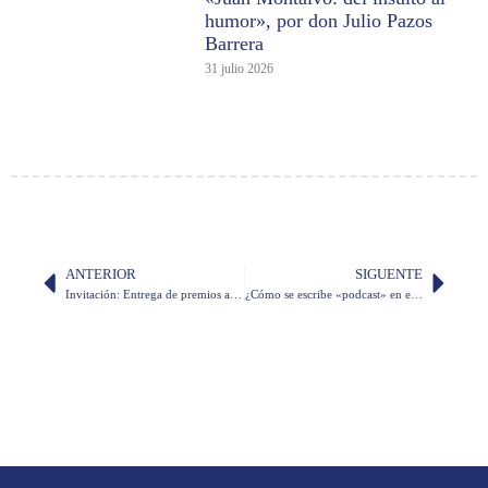
humor», por don Julio Pazos
Barrera
31 julio 2026
ANTERIOR
SIGUENTE
Invitación: Entrega de premios a los ganadores del concurso «Yo cuento»
¿Cómo se escribe «podcast» en español?