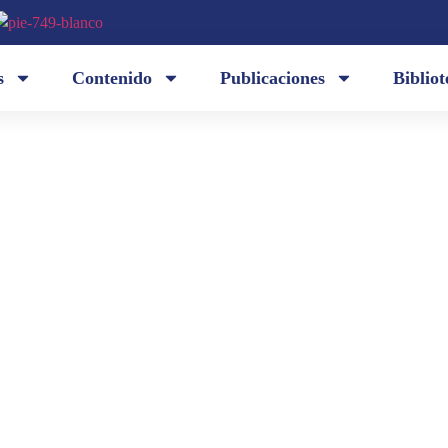
s
Contenido
Publicaciones
Bibliot
la sombra de tu boca toca mi sombra / mientras vo
oca toca
eternidad / y solo sueño tras tus ojos / el largo in
a)
espuma? / —no. la quiero infinita en mi recuerdo 