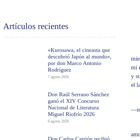
Artículos recientes
«Kurosawa, el cineasta que
descubrió Japón al mundo»,
mie
por don Marco Antonio
mi 
Rodríguez
y s
7 agosto 2026
el 
Don Raúl Serrano Sánchez
ganó el XIV Concurso
Nacional de Literatura
—no
Miguel Riofrío 2026
6 agosto 2026
am
Don Carlos Carrión recibió