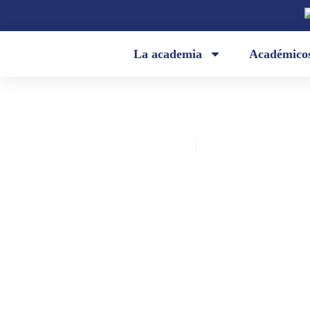
La academia
Académico
Academia Ecuatoriana de la Lengua
septiembre 16, 2019
Poema del día: «la sombra de tu b
mi sombra» (Sara Vanegas Coveñ