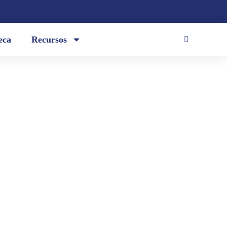
eca
Recursos
y construyendo gota a gota / mi
somnio de los astros / —¿bajará la
y en tus manos...