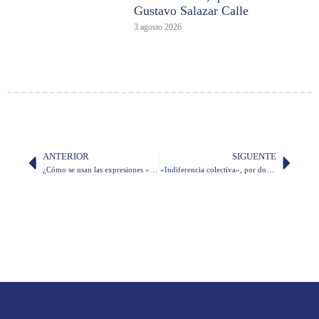
Gustavo Salazar Calle
3 agosto 2026
ANTERIOR
SIGUENTE
¿Cómo se usan las expresiones «cuanto más» y «cuanto menos»?
«Indiferencia colectiva», por don Diego Araujo Sánchez