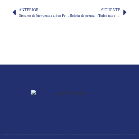
ANTERIOR
SIGUENTE
Discurso de bienvenida a don Felipe Aguilar Aguilar, por don Juan Valdano
Boletín de prensa: «Todos mis cuentos» de Marco Antonio Rodríguez