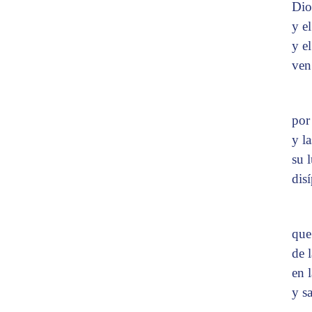
Dio
y el
y e
ven
por
y l
su 
dis
que
de 
en l
y s