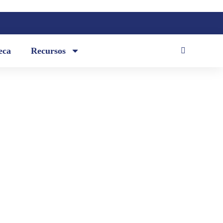
eca
Recursos
nstante; / no apures el tormento / de
elirante. / Bien sé que condenado /
azado...