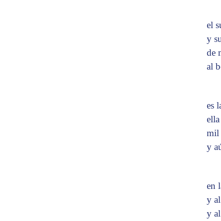
el 
y s
de 
al b
es l
ell
mil 
y a
en 
y a
y a