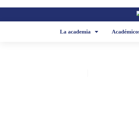
La academia
Académico
Academia Ecuatoriana de la Lengua
abril 1, 2024
«Resolución» (Francisco Javier Sa
Arboleda)