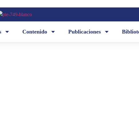
s
Contenido
Publicaciones
Bibliot
Déjame, pensamiento, / déjame por piedad un solo i
lazar
las penas sin cuento, / que el corazón me agitan d
estoy a recorrer la triste vía / que el dolor me ha tr