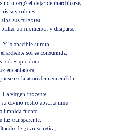
s no otorgó el dejar de marchitarse,
 iris sus colores,
l alba sus fulgores
 brillar un momento, y disiparse.
Y la apacible aurora
 el ardiente sol es consumida,
as nubes que dora
luz encantadora,
ípanse en la atmósfera encendida.
La virgen inocente
 su divino rostro absorta mira
la límpida fuente
a faz transparente,
altando de gozo se retira,