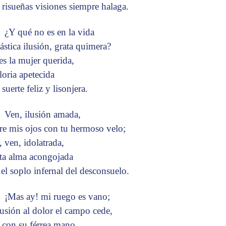
 risueñas visiones siempre halaga.
¿Y qué no es en la vida
tástica ilusión, grata quimera?
es la mujer querida,
loria apetecida
 suerte feliz y lisonjera.
Ven, ilusión amada,
re mis ojos con tu hermoso velo;
, ven, idolatrada,
sta alma acongojada
 el soplo infernal del desconsuelo.
¡Mas ay! mi ruego es vano;
ilusión al dolor el campo cede,
l con su férrea mano