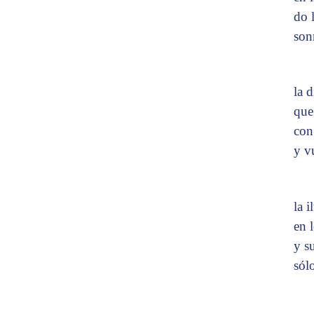
do 
son
la 
que
con
y vu
la 
en 
y s
sól