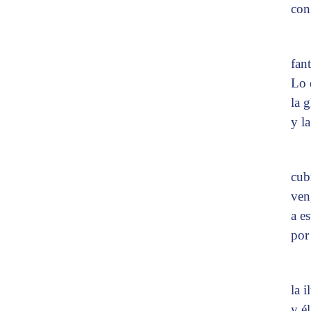
con
fan
Lo 
la g
y la
cub
ven
a e
por
la 
y é