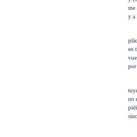
me 
y a
plá
en t
vue
por
tuy
no 
pid
sin