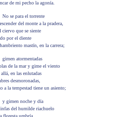
ancar de mi pecho la agonía.
No se para el torrente
descender del monte a la pradera,
l ciervo que se siente
ido por el diente
 hambriento mastín, en la carrera;
gimen atormentadas
 olas de la mar y gime el viento
allá, en las enlutadas
bres desmoronadas,
to a la tempestad tiene un asiento;
y gimen noche y día
 linfas del humilde riachuelo
la floresta umbría,