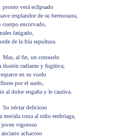
pronto verá eclipsado
suave resplandor de su hermosura,
u cuerpo encorvado,
males fatigado,
orde de la fría sepultura.
Mas, al fin, un consuelo
a ilusión radiante y fugitiva;
a esparce en su vuelo
flores por el suelo,
ún al dolor engaña y le cautiva.
Su néctar delicioso
la mecida cuna al niño embriaga,
l joven vigoroso
l anciano achacoso