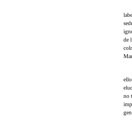
lab
sed
ign
de 
col
Mar
ell
elu
no 
imp
gen