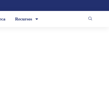
eca
Recursos
 su paisajismo iniciado en su lugar
 de su rastreo en nuestras raíces
s entre el abstracto y el