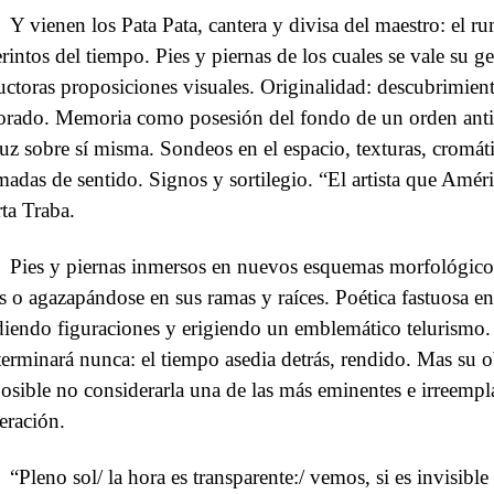
Y vienen los Pata Pata, cantera y divisa del maestro: el 
erintos del tiempo. Pies y piernas de los cuales se vale su ge
uctoras proposiciones visuales. Originalidad: descubrimien
orado. Memoria como posesión del fondo de un orden antig
luz sobre sí misma. Sondeos en el espacio, texturas, cromáti
madas de sentido. Signos y sortilegio. “El artista que Amé
ta Traba.
Pies y piernas inmersos en nuevos esquemas morfológicos
os o agazapándose en sus ramas y raíces. Poética fastuosa en 
diendo figuraciones y erigiendo un emblemático telurismo. 
terminará nunca: el tiempo asedia detrás, rendido. Mas su o
osible no considerarla una de las más eminentes e irreempla
eración.
“Pleno sol/ la hora es transparente:/ vemos, si es invisible 