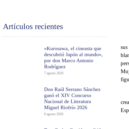
Artículos recientes
sus
«Kurosawa, el cineasta que
descubrió Japón al mundo»,
bla
por don Marco Antonio
per
Rodríguez
Muj
7 agosto 2026
figu
Don Raúl Serrano Sánchez
ganó el XIV Concurso
Nacional de Literatura
cre
Miguel Riofrío 2026
Esp
6 agosto 2026