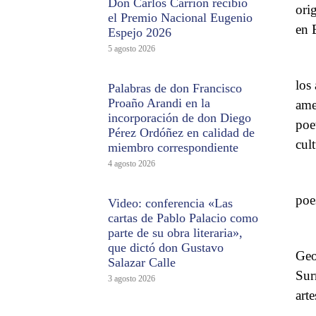
Don Carlos Carrión recibió
ori
el Premio Nacional Eugenio
en 
Espejo 2026
5 agosto 2026
los
Palabras de don Francisco
Proaño Arandi en la
ame
incorporación de don Diego
poe
Pérez Ordóñez en calidad de
cul
miembro correspondiente
4 agosto 2026
poe
Video: conferencia «Las
cartas de Pablo Palacio como
parte de su obra literaria»,
que dictó don Gustavo
Geo
Salazar Calle
Sur
3 agosto 2026
art