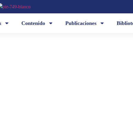
s
Contenido
Publicaciones
Bibliot
Privaciones y perplejidades. Trabajo incesante. De
de origen (lujuria de la selva y primigenias huellas
americanas), en España pasa a ejecuciones oscilante
informalismo...