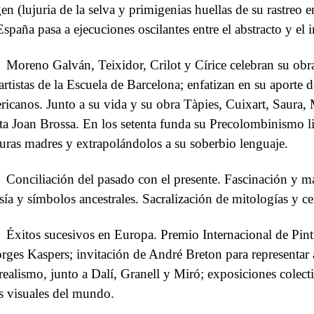
gen (lujuria de la selva y primigenias huellas de su rastreo e
España pasa a ejecuciones oscilantes entre el abstracto y el
Moreno Galván, Teixidor, Crilot y Círice celebran su ob
 artistas de la Escuela de Barcelona; enfatizan en su aporte
ricanos. Junto a su vida y su obra Tàpies, Cuixart, Saura, M
ta Joan Brossa. En los setenta funda su Precolombinismo li
turas madres y extrapolándolos a su soberbio lenguaje.
Conciliación del pasado con el presente. Fascinación y m
sía y símbolos ancestrales. Sacralización de mitologías y c
Éxitos sucesivos en Europa. Premio Internacional de Pin
rges Kaspers; invitación de André Breton para representar
realismo, junto a Dalí, Granell y Miró; exposiciones colect
es visuales del mundo.