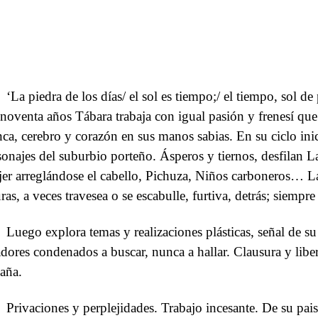
‘La piedra de los días/ el sol es tiempo;/ el tiempo, sol de
 noventa años Tábara trabaja con igual pasión y frenesí que
nca, cerebro y corazón en sus manos sabias. En su ciclo ini
sonajes del suburbio porteño. Ásperos y tiernos, desfilan L
er arreglándose el cabello, Pichuza, Niños carboneros… La
ras, a veces travesea o se escabulle, furtiva, detrás; siempre
Luego explora temas y realizaciones plásticas, señal de su
adores condenados a buscar, nunca a hallar. Clausura y libe
aña.
Privaciones y perplejidades. Trabajo incesante. De su pai