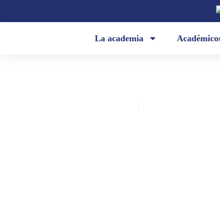
La academia
Académico
Academia Ecuatoriana de la Lengua
enero 19, 2021
«Tábara», por don Marco Antonio
Rodríguez