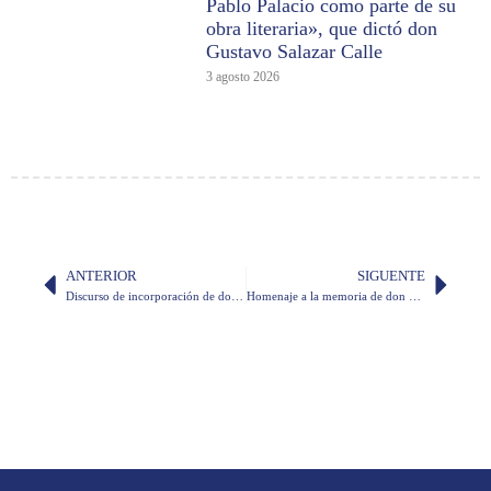
Pablo Palacio como parte de su
obra literaria», que dictó don
Gustavo Salazar Calle
3 agosto 2026
ANTERIOR
SIGUENTE
Discurso de incorporación de don Marco Antonio Rodríguez en calidad de miembro de número a la Academia Ecuatoriana de la Lengua
Homenaje a la memoria de don Bruno Sáenz Andrade