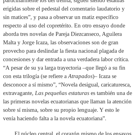
particularmente los del treinta, siguen siendo estatuas
erigidas sobre el pedestal del comentario laudatorio y
sin matices”, y pasa a observar un matiz específico
respecto al uso del copretérito. En otro ensayo donde
aborda tres novelas de Pareja Diezcanseco, Aguilera
Malta y Jorge Icaza, las observaciones son de gran
provecho para deslindar la fiesta nacional plagada de
concesiones y dar entrada a una verdadera labor crítica.
“A pesar de su ya larga trayectoria –que llegó a su fin
con esta trilogía (se refiere a
Atrapados
)– Icaza se
desconoce a sí mismo”, “Novela desigual, caricaturesca,
extravagante,
Las pequeñas estaturas
es también una de
las primeras novelas ecuatorianas que llaman la atención
sobre sí misma, sobre su propio lenguaje. Y esto le
venía haciendo falta a la novela ecuatoriana”.
El núcleo central, el corazón mismo de los ensayos