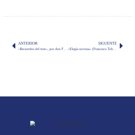
ANTERIOR
SIGUENTE
«Recuerdos del tren», por don Fabián Corral Burbano de Lara
«Elegía novena» (Francisco Tobar García)