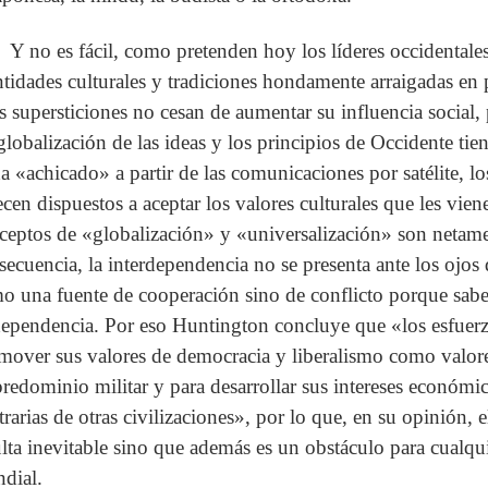
Y no es fácil, como pretenden hoy los líderes occidentale
ntidades culturales y tradiciones hondamente arraigadas en 
as supersticiones no cesan de aumentar su influencia social, p
globalización de las ideas y los principios de Occidente tie
ha «achicado» a partir de las comunicaciones por satélite, l
ecen dispuestos a aceptar los valores culturales que les vie
ceptos de «globalización» y «universalización» son netame
secuencia, la interdependencia no se presenta ante los ojos d
o una fuente de cooperación sino de conflicto porque sabe
dependencia. Por eso Huntington concluye que «los esfuerz
mover sus valores de democracia y liberalismo como valore
predominio militar y para desarrollar sus intereses económi
trarias de otras civilizaciones», por lo que, en su opinión, 
ulta inevitable sino que además es un obstáculo para cualqu
dial.