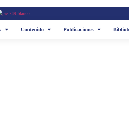
s
Contenido
Publicaciones
Bibliot
Desde el archivo de la Academia compartimos con 
 Rodrigo
«Choque de civilizaciones», con el que don Rodri
erario
calidad de miembro de número el 20 de septiembr