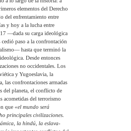
 a lo largo de la historia: a
 primeros elementos del Derecho
do del enfrentamiento entre
as y hoy a la lucha entre
1917 —dada su carga ideológica
s cedió paso a la confrontación
ialismo— hasta que terminó la
ideológica. Desde entonces
lizaciones no occidentales. Los
viética y Yugoeslavia, la
ia, las confrontaciones armadas
 del planeta, el conflicto de
as acometidas del terrorismo
ton que
«el mundo será
o principales civilizaciones.
lámica, la hindú, la eslava-