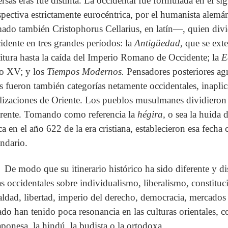
ersas eras fue distinta. La occidental fue formulada en el s
spectiva estrictamente eurocéntrica, por el humanista alem
mado también Cristophorus Cellarius, en latín—, quien divid
idente en tres grandes períodos: la
Antigüedad,
que se ext
ritura hasta la caída del Imperio Romano de Occidente; la
E
lo XV; y los
Tiempos Modernos.
Pensadores posteriores ag
as fueron también categorías netamente occidentales, inaplica
ilizaciones de Oriente. Los pueblos musulmanes dividieron 
erente. Tomando como referencia la
hégira,
o sea la huida
a en el año 622 de la era cristiana, establecieron esa fech
endario.
De modo que su itinerario histórico ha sido diferente y di
as occidentales sobre individualismo, liberalismo, constit
aldad, libertad, imperio del derecho, democracia, mercados l
ado han tenido poca resonancia en las culturas orientales, c
japonesa, la hindú, la budista o la ortodoxa.