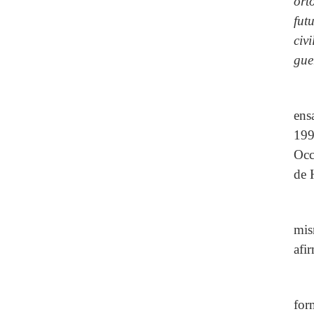
ort
fut
civ
gue
ens
199
Occ
de 
mis
afi
for