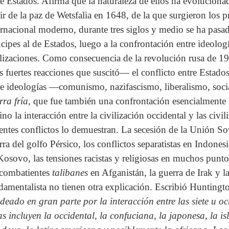
re Estados. Afirma que la naturaleza de ellos ha evolucionado
tir de la paz de Wetsfalia en 1648, de la que surgieron los
ernacional moderno, durante tres siglos y medio se ha pasa
ncipes al de Estados, luego a la confrontación entre ideologí
ilizaciones. Como consecuencia de la revolución rusa de 
as fuertes reacciones que suscitó— el conflicto entre Estado
re ideologías —comunismo, nazifascismo, liberalismo, soc
rra fría,
que fue también una confrontación esencialmente 
ino la interacción entre la civilización occidental y las civi
ientes conflictos lo demuestran. La secesión de la Unión So
rra del golfo Pérsico, los conflictos separatistas en Indones
Kosovo, las tensiones racistas y religiosas en muchos puntos
 combatientes
talibanes
en Afganistán, la guerra de Irak y l
damentalista no tienen otra explicación. Escribió Hunting
deado en gran parte por la interacción entre las siete u och
as incluyen la occidental, la confuciana, la japonesa, la is