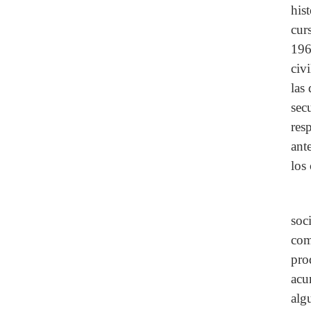
his
cur
196
civ
las
sec
res
ant
los
soc
com
pro
acu
alg