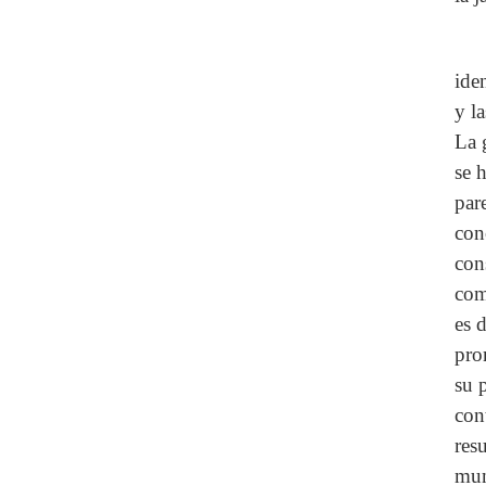
ide
y l
La 
se 
par
con
con
com
es 
pro
su 
con
res
mun