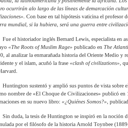
odoxa, la latinoamericana y posiblemente la africana. Los 
uro ocurrirán alo largo de las líneas de demarcación cultu
ilizaciones».
Con base en tal hipótesis vaticina el profesor
rra mundial, si la hubiera, será una guerra entre civilizac
Fue el historiador inglés Bernard Lewis, especialista en a
ayo
«The Roots of Muslim Rage»
publicado en
The Atlant
0, al analizar la enmarañada historia del Oriente Medio y re
idente y el islam, acuñó la frase
«clash of civilizations»,
qu
Harvard.
Huntington sustentó y amplió sus puntos de vista sobre el
mo nombre de «El Choque de Civilizaciones» publicó en 19
rmaciones en su nuevo libro:
«¿Quiénes Somos?»,
publicad
Sin duda, la tesis de Huntington se inspiró en la noción 
mulada por el filósofo de la historia Arnold Toynbee (1889