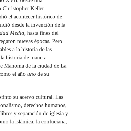
iglo XVII, desde una
án Christopher Keller —
ió el acontecer histórico de
endió desde la invención de la
dad Media,
hasta fines del
regaron nuevas épocas. Pero
bles a la historia de las
la historia de manera
 de Mahoma de la ciudad de La
a como el año
uno
de su
stinto su acervo cultural. Las
ucionalismo, derechos humanos,
ibres y separación de iglesia y
omo la islámica, la confuciana,