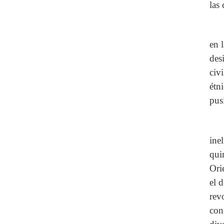
las
en 
des
civ
étn
pus
ine
qui
Ori
el 
rev
con