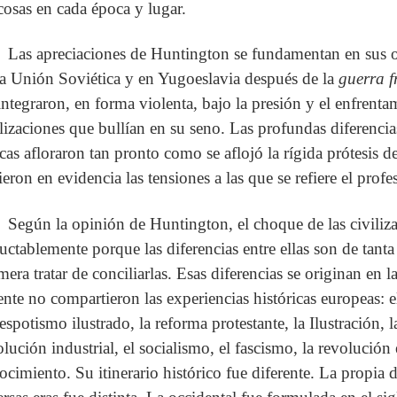
 cosas en cada época y lugar.
Las apreciaciones de Huntington se fundamentan en sus o
la Unión Soviética y en Yugoeslavia después de la
guerra f
integraron, en forma violenta, bajo la presión y el enfrentam
ilizaciones que bullían en su seno. Las profundas diferencias
icas afloraron tan pronto como se aflojó la rígida prótesis d
ieron en evidencia las tensiones a las que se refiere el prof
Según la opinión de Huntington, el choque de las civiliza
luctablemente porque las diferencias entre ellas son de tant
mera tratar de conciliarlas. Esas diferencias se originan en l
ente no compartieron las experiencias históricas europeas:
despotismo ilustrado, la reforma protestante, la Ilustración,
olución industrial, el socialismo, el fascismo, la revolución 
ocimiento. Su itinerario histórico fue diferente. La propia d