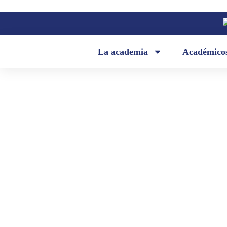
La academia
Académico
Academia Ecuatoriana de la Lengua
marzo 13, 2023
Discurso de incorporación de don
Borja en calidad de miembro num