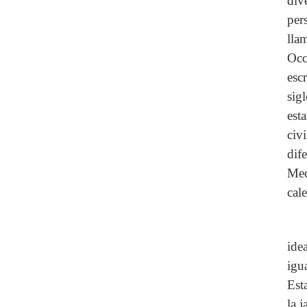
div
per
lla
Occ
esc
sig
est
civ
dif
Mec
cal
ide
igu
Est
la 