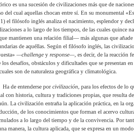
tórico es una sucesión de civilizaciones más que de naciones
so del cual aquellas chocan entre sí. En su monumental «Es
1) el filósofo inglés analiza el nacimiento, esplendor y dec
ilizaciones a lo largo de los tiempos, de las cuales quince 
 que mantienen una relación filial— más algunas que añade 
undarias de aquéllas. Según el filósofo inglés, las civilizaci
puesta»
—challenge
y
response—,
es decir, de la reacción
e los desafíos, obstáculos y dificultades que se presentan e
 cuales son de naturaleza geográfica y climatológica.
Ha de entenderse por
civilización,
para los efectos de lo 
ial con historia, cultura y tradiciones propias, que resulta d
ún. La civilización entraña la aplicación práctica, en la org
ducción, de los conocimientos que forman el acervo cultu
mulados a lo largo del tiempo y de la convivencia. Por tanto
una manera, la cultura aplicada, que se expresa en un modo