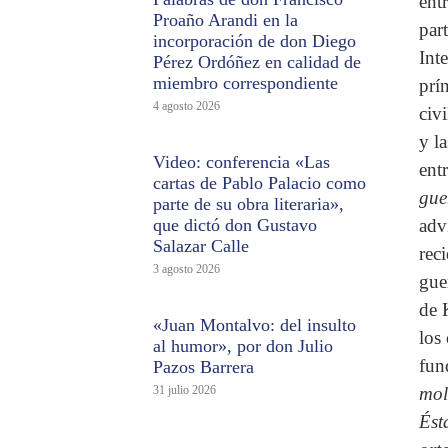
ent
Proaño Arandi en la
par
incorporación de don Diego
Int
Pérez Ordóñez en calidad de
miembro correspondiente
prí
4 agosto 2026
civ
y l
Video: conferencia «Las
ent
cartas de Pablo Palacio como
gue
parte de su obra literaria»,
que dictó don Gustavo
adv
Salazar Calle
rec
3 agosto 2026
gue
de 
«Juan Montalvo: del insulto
los
al humor», por don Julio
fun
Pazos Barrera
31 julio 2026
mol
Ést