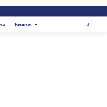
eca
Recursos
ustedes el discurso de orden titulado
go Borja Cevallos se incorporó en
e de 2012.