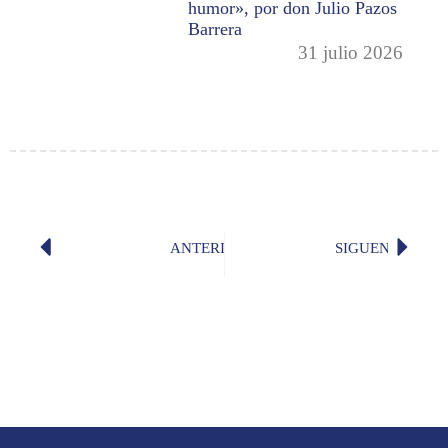
humor», por don Julio Pazos
Barrera
31 julio 2026
ANTERIOR
SIGUENTE
«Oficio de pensar», por don Marco 
«El Tie