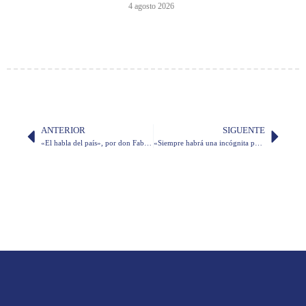
4 agosto 2026
ANTERIOR
SIGUENTE
«El habla del país», por don Fabián Corral
«Siempre habrá una incógnita para Edipo», por don Juan Valdano