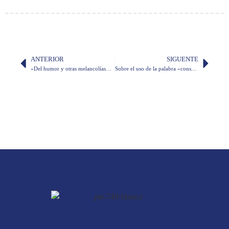
ANTERIOR
SIGUENTE
«Del humor y otras melancolías», por doña Susana Cordero de Espinosa
Sobre el uso de la palabra «consciente»