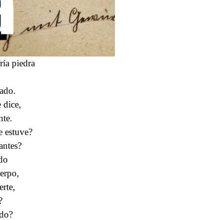
ría piedra
mado.
 dice,
nte.
 estuve?
antes?
do
erpo,
rte,
?
ido?