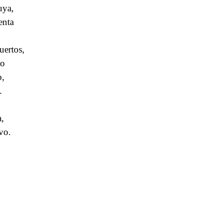
uya,
enta
uertos,
to
o,
.
,
vo.