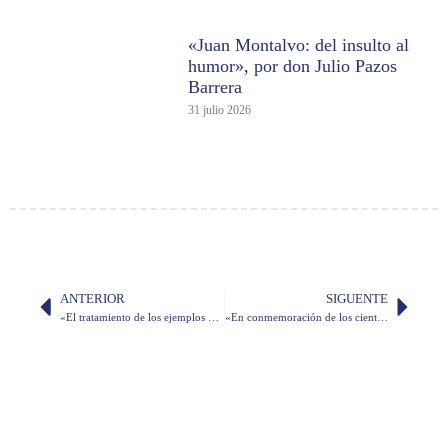
«Juan Montalvo: del insulto al
humor», por don Julio Pazos
Barrera
31 julio 2026
ANTERIOR
SIGUENTE
«El tratamiento de los ejemplos en el Diccionario académico del habla del Ecuador», por doña Valeria Guzmán
«En conmemoración de los ciento cuarenta y seis años de la existencia de la Academia Ecuatoriana de la Lengua», por doña Susana Cordero de Espinosa