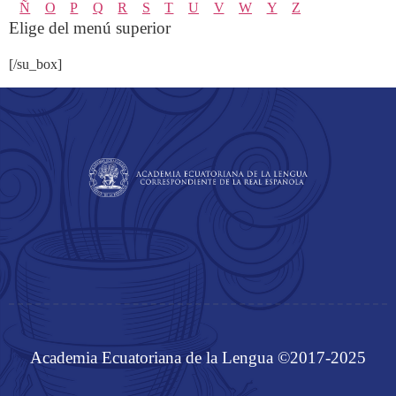
Ñ
O
P
Q
R
S
T
U
V
W
Y
Z
Elige del menú superior
[/su_box]
Academia Ecuatoriana de la Lengua ©2017-2025