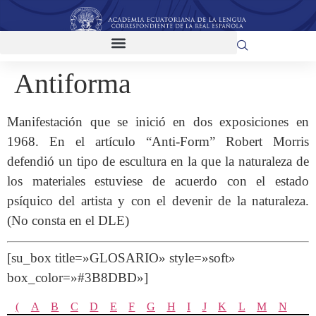
Antiforma
Manifestación que se inició en dos exposiciones en
1968. En el artículo “Anti-Form” Robert Morris
defendió un tipo de escultura en la que la naturaleza de
los materiales estuviese de acuerdo con el estado
psíquico del artista y con el devenir de la naturaleza.
(No consta en el DLE)
[su_box title=»GLOSARIO» style=»soft»
box_color=»#3B8DBD»]
(
A
B
C
D
E
F
G
H
I
J
K
L
M
N