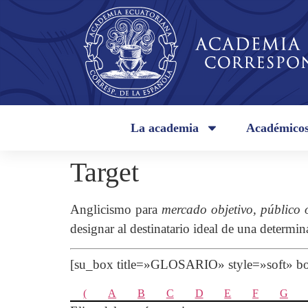
La academia
Académico
Target
Anglicismo para
mercado objetivo, público 
designar al destinatario ideal de una determ
[su_box title=»GLOSARIO» style=»soft»
(
A
B
C
D
E
F
G