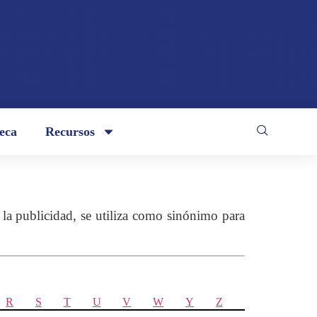
teca
Recursos
la publicidad, se utiliza como sinónimo para
R
S
T
U
V
W
Y
Z