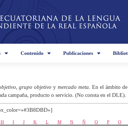
s
Contenido
Publicaciones
Biblio
objetivo, grupo objetivo
y
mercado meta.
En el ámbito de 
inada campaña, producto o servicio. (No consta en el DLE).
 box_color=»#3B8DBD»]
H
I
J
K
L
M
N
Ñ
O
P
Q