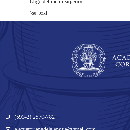
Elige del menú superior
[/su_box]
(593-2) 2570-782
a.ecuatorianadelalengua@gmail.com