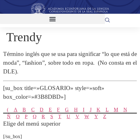
Trendy
Término inglés que se usa para significar “lo que está de
moda”, “fashion”, sobre todo en ropa. (No consta en el
DLE).
[su_box title=»GLOSARIO» style=»soft»
box_color=»#3B8DBD»]
(
A
B
C
D
E
F
G
H
I
J
K
L
M
N
Ñ
O
P
Q
R
S
T
U
V
W
Y
Z
Elige del menú superior
[/su_box]