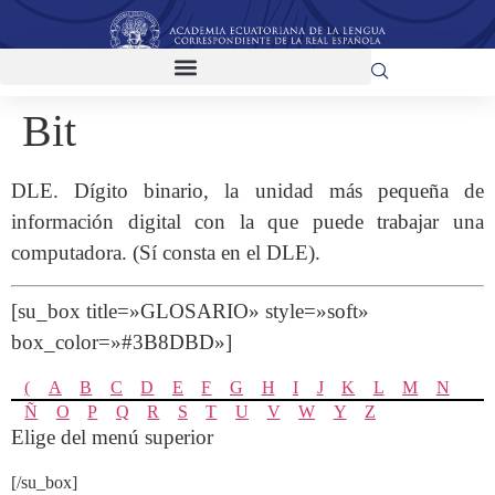
Bit
DLE.
Dígito binario, la unidad más pequeña de
información digital con la que puede trabajar una
computadora. (Sí consta en el DLE).
[su_box title=»GLOSARIO» style=»soft»
box_color=»#3B8DBD»]
(
A
B
C
D
E
F
G
H
I
J
K
L
M
N
Ñ
O
P
Q
R
S
T
U
V
W
Y
Z
Elige del menú superior
[/su_box]