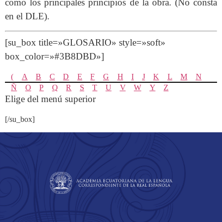
como los principales principios de la obra. (No consta
en el DLE).
[su_box title=»GLOSARIO» style=»soft»
box_color=»#3B8DBD»]
(
A
B
C
D
E
F
G
H
I
J
K
L
M
N
Ñ
O
P
Q
R
S
T
U
V
W
Y
Z
Elige del menú superior
[/su_box]