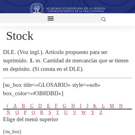
Stock
DLE. (Voz ingl.). Artículo propuesto para ser
suprimido.
1.
m. Cantidad de mercancías que se tienen
en depósito. (Sí consta en el DLE).
[su_box title=»GLOSARIO» style=»soft»
box_color=»#3B8DBD»]
(
A
B
C
D
E
F
G
H
I
J
K
L
M
N
Ñ
O
P
Q
R
S
T
U
V
W
Y
Z
Elige del menú superior
[/su_box]