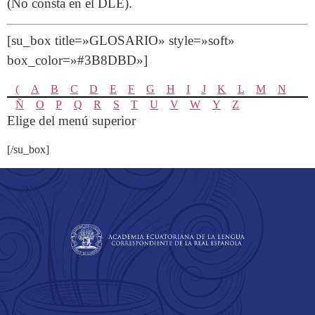
(No consta en el DLE).
[su_box title=»GLOSARIO» style=»soft»
box_color=»#3B8DBD»]
(
A
B
C
D
E
F
G
H
I
J
K
L
M
N
Ñ
O
P
Q
R
S
T
U
V
W
Y
Z
Elige del menú superior
[/su_box]