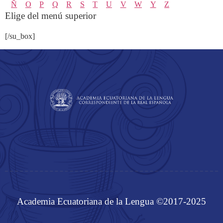
Ñ
O
P
Q
R
S
T
U
V
W
Y
Z
Elige del menú superior
[/su_box]
Academia Ecuatoriana de la Lengua ©2017-2025