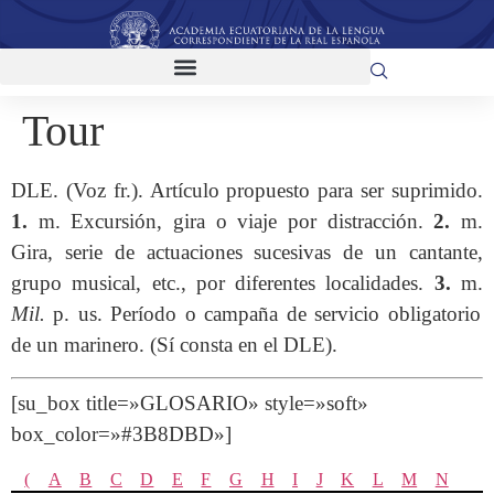
Tour
DLE. (Voz fr.). Artículo propuesto para ser suprimido.
1.
m. Excursión, gira o viaje por distracción.
2.
m.
Gira, serie de actuaciones sucesivas de un cantante,
grupo musical, etc., por diferentes localidades.
3.
m.
Mil.
p. us. Período o campaña de servicio obligatorio
de un marinero. (Sí consta en el DLE).
[su_box title=»GLOSARIO» style=»soft»
box_color=»#3B8DBD»]
(
A
B
C
D
E
F
G
H
I
J
K
L
M
N