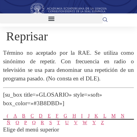
Reprisar
Término no aceptado por la RAE. Se utiliza como
sinónimo de repetir. Con frecuencia en radio o
televisión se usa para denominar una repetición de un
programa pasado. (No consta en el DLE).
[su_box title=»GLOSARIO» style=»soft»
box_color=»#3B8DBD»]
(
A
B
C
D
E
F
G
H
I
J
K
L
M
N
Ñ
O
P
Q
R
S
T
U
V
W
Y
Z
Elige del menú superior