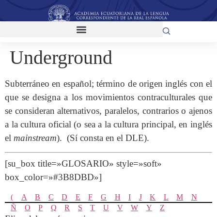
Underground
Subterráneo en español; término de origen inglés con el
que se designa a los movimientos contraculturales que
se consideran alternativos, paralelos, contrarios o ajenos
a la cultura oficial (o sea a la cultura principal, en inglés
el
mainstream
). (Sí consta en el DLE).
[su_box title=»GLOSARIO» style=»soft»
box_color=»#3B8DBD»]
(
A
B
C
D
E
F
G
H
I
J
K
L
M
N
Ñ
O
P
Q
R
S
T
U
V
W
Y
Z