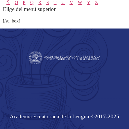
Ñ
O
P
Q
R
S
T
U
V
W
Y
Z
Elige del menú superior
[/su_box]
Academia Ecuatoriana de la Lengua ©2017-2025