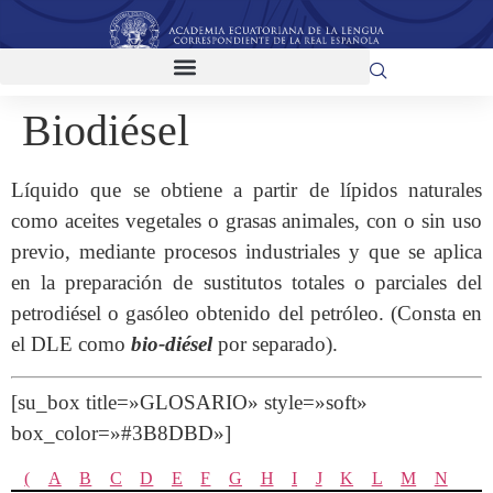
Biodiésel
Líquido que se obtiene a partir de lípidos naturales
como aceites vegetales o grasas animales, con o sin uso
previo, mediante procesos industriales y que se aplica
en la preparación de sustitutos totales o parciales del
petrodiésel o gasóleo obtenido del petróleo. (Consta en
el DLE como
bio-diésel
por separado).
[su_box title=»GLOSARIO» style=»soft»
box_color=»#3B8DBD»]
(
A
B
C
D
E
F
G
H
I
J
K
L
M
N