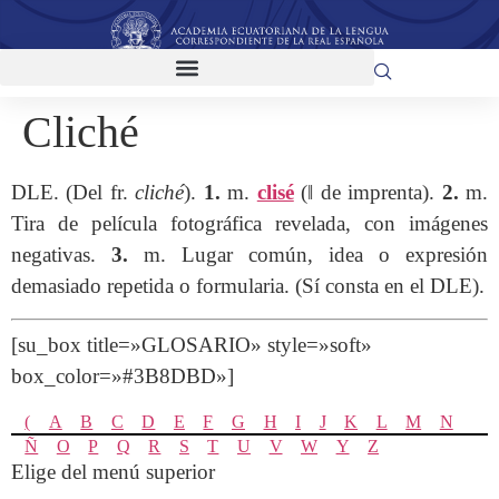
Cliché
DLE. (Del fr.
cliché
).
1.
m.
clisé
(‖ de imprenta).
2.
m.
Tira de película fotográfica revelada, con imágenes
negativas.
3.
m. Lugar común, idea o expresión
demasiado repetida o formularia. (Sí consta en el DLE).
[su_box title=»GLOSARIO» style=»soft»
box_color=»#3B8DBD»]
(
A
B
C
D
E
F
G
H
I
J
K
L
M
N
Ñ
O
P
Q
R
S
T
U
V
W
Y
Z
Elige del menú superior