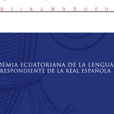
H
I
J
K
L
M
N
Ñ
O
P
Q