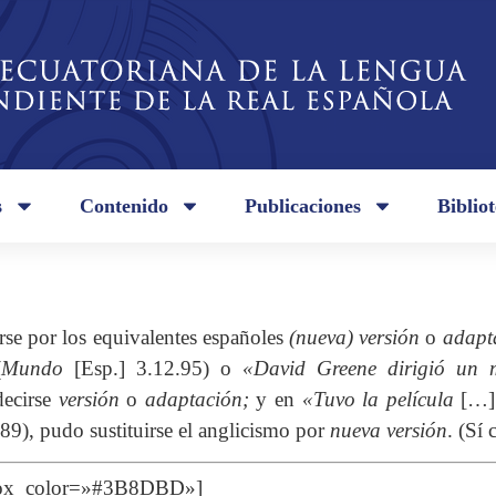
s
Contenido
Publicaciones
Biblio
rse por los equivalentes españoles
(nueva) versión
o
adapt
(
Mundo
[Esp.] 3.12.95) o
«David Greene dirigió un 
decirse
versión
o
adaptación;
y en
«Tuvo la película
[…
89), pudo sustituirse el anglicismo por
nueva versión
. (Sí
 box_color=»#3B8DBD»]