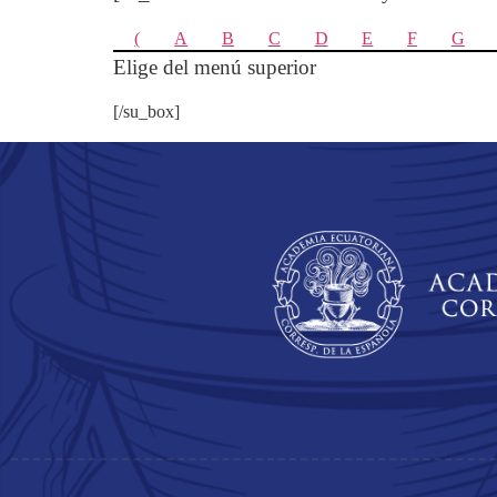
(
A
B
C
D
E
F
G
Elige del menú superior
[/su_box]