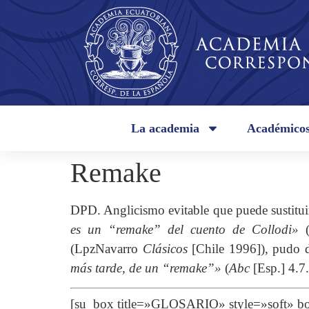
La academia
Académico
Remake
DPD. Anglicismo evitable que puede sustitui
es un “remake” del cuento de Collodi»
(LpzNavarro
Clásicos
[Chile 1996]), pudo 
más tarde, de un “remake”»
(
Abc
[Esp.] 4.7.
[su_box title=»GLOSARIO» style=»soft»