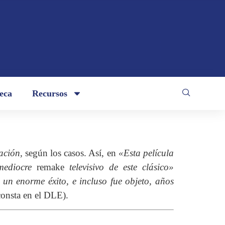
teca
Recursos
ación,
según los casos. Así, en
«Esta película
mediocre
remake
televisivo de este clásico»
]
un enorme éxito, e incluso fue objeto, años
 consta en el DLE).