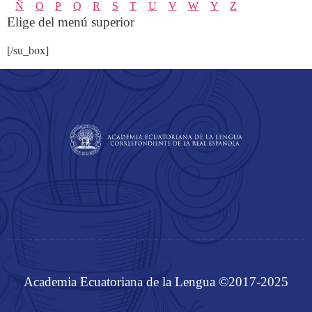
Ñ
O
P
Q
R
S
T
U
V
W
Y
Z
Elige del menú superior
[/su_box]
Academia Ecuatoriana de la Lengua ©2017-2025