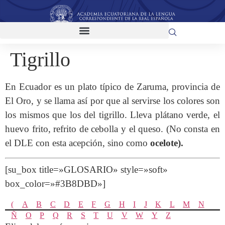
Tigrillo
En Ecuador es un plato típico de Zaruma, provincia de
El Oro, y se llama así por que al servirse los colores son
los mismos que los del tigrillo. Lleva plátano verde, el
huevo frito, refrito de cebolla y el queso. (No consta en
el DLE con esta acepción, sino como
ocelote).
[su_box title=»GLOSARIO» style=»soft»
box_color=»#3B8DBD»]
(
A
B
C
D
E
F
G
H
I
J
K
L
M
N
Ñ
O
P
Q
R
S
T
U
V
W
Y
Z