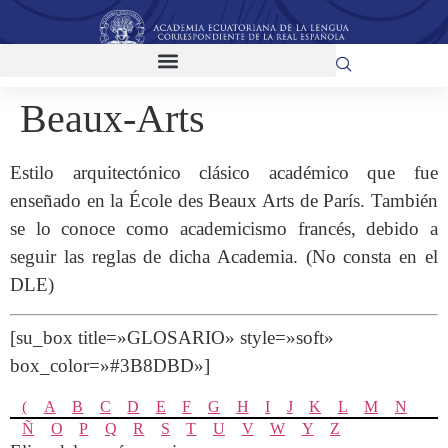
Beaux-Arts
Estilo arquitectónico clásico académico que fue
enseñado en la École des Beaux Arts de París. También
se lo conoce como academicismo francés, debido a
seguir las reglas de dicha Academia. (No consta en el
DLE)
[su_box title=»GLOSARIO» style=»soft»
box_color=»#3B8DBD»]
(
A
B
C
D
E
F
G
H
I
J
K
L
M
N
Ñ
O
P
Q
R
S
T
U
V
W
Y
Z