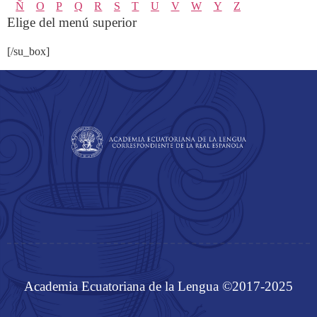
Ñ
O
P
Q
R
S
T
U
V
W
Y
Z
Elige del menú superior
[/su_box]
Academia Ecuatoriana de la Lengua ©2017-2025