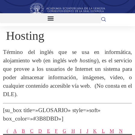
Hosting
Término del inglés que se usa en informática,
alojamiento web (en inglés
web hosting
), es el servicio
que provee a los usuarios de Internet un sistema para
poder almacenar información, imágenes, video, o
cualquier contenido accesible vía web. (No consta en el
DLE).
[su_box title=»GLOSARIO» style=»soft»
box_color=»#3B8DBD»]
(
A
B
C
D
E
F
G
H
I
J
K
L
M
N