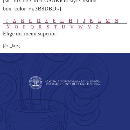
[su_box title=»GLOSARIO» style=»soft»
box_color=»#3B8DBD»]
(
A
B
C
D
E
F
G
H
I
J
K
L
M
N
Ñ
O
P
Q
R
S
T
U
V
W
Y
Z
Elige del menú superior
[/su_box]