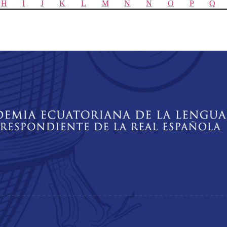
H
I
J
K
L
M
N
Ñ
O
P
Q