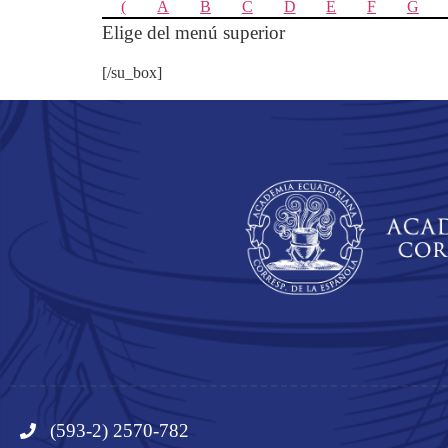
(
A
B
C
D
E
F
G
Elige del menú superior
[/su_box]
(593-2) 2570-782