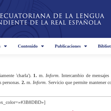
s
Contenido
Publicaciones
Biblio
iamente 'charla').
1.
m.
Inform.
Intercambio de mensajes e
as personas.
2.
m.
Inform.
Servicio que permite mantener co
 box_color=»#3B8DBD»]