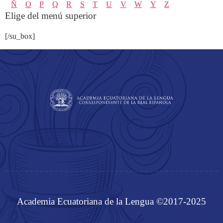
Ñ
O
P
Q
R
S
T
U
V
W
Y
Z
Elige del menú superior
[/su_box]
Academia Ecuatoriana de la Lengua ©2017-2025