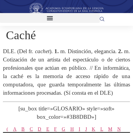
Caché
DLE. (Del fr.
cachet
).
1.
m. Distinción, elegancia.
2.
m.
Cotización de un artista del espectáculo o de ciertos
profesionales que actúan en público. // En informática,
la caché es la memoria de acceso rápido de una
computadora, que guarda temporalmente las últimas
informaciones procesadas. (Sí consta en el DLE)
[su_box title=»GLOSARIO» style=»soft»
box_color=»#3B8DBD»]
(
A
B
C
D
E
F
G
H
I
J
K
L
M
N