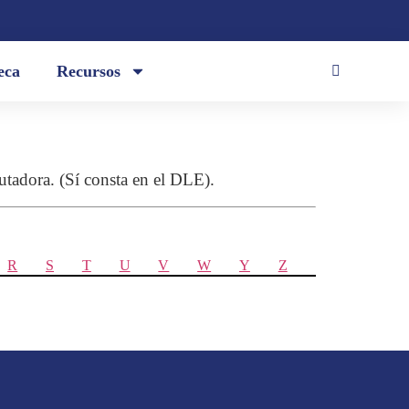
eca
Recursos
putadora. (Sí consta en el DLE).
R
S
T
U
V
W
Y
Z