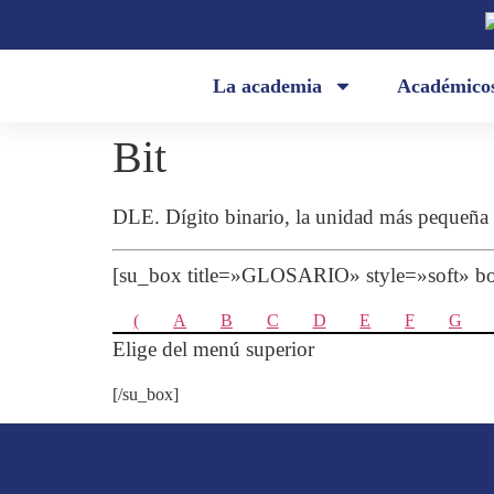
La academia
Académico
Bit
DLE.
Dígito binario, la unidad más pequeñ
[su_box title=»GLOSARIO» style=»soft»
(
A
B
C
D
E
F
G
Elige del menú superior
[/su_box]