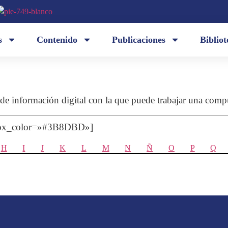
s
Contenido
Publicaciones
Bibliot
a de información digital con la que puede trabajar una com
 box_color=»#3B8DBD»]
H
I
J
K
L
M
N
Ñ
O
P
Q