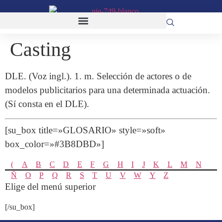
Casting
DLE. (Voz ingl.). 1. m. Selección de actores o de
modelos publicitarios para una determinada actuación.
(Sí consta en el DLE).
[su_box title=»GLOSARIO» style=»soft»
box_color=»#3B8DBD»]
(
A
B
C
D
E
F
G
H
I
J
K
L
M
N
Ñ
O
P
Q
R
S
T
U
V
W
Y
Z
Elige del menú superior
[/su_box]