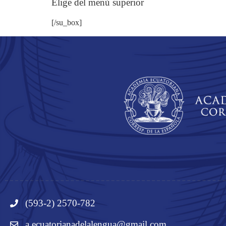
Elige del menú superior
[/su_box]
(593-2) 2570-782
a.ecuatorianadelalengua@gmail.com