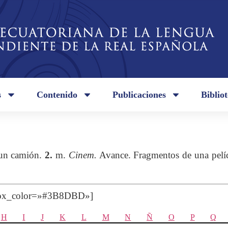
s
Contenido
Publicaciones
Biblio
un camión.
2.
m.
Cinem.
Avance. Fragmentos de una pelícu
 box_color=»#3B8DBD»]
H
I
J
K
L
M
N
Ñ
O
P
Q