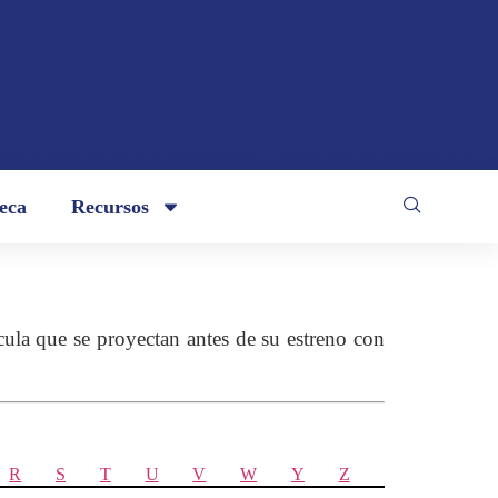
teca
Recursos
la que se proyectan antes de su estreno con
R
S
T
U
V
W
Y
Z