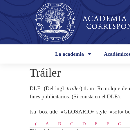
La academia
Académico
Tráiler
DLE. (Del ingl.
trailer
).
1.
m. Remolque de 
fines publicitarios. (Sí consta en el DLE).
[su_box title=»GLOSARIO» style=»soft»
(
A
B
C
D
E
F
G