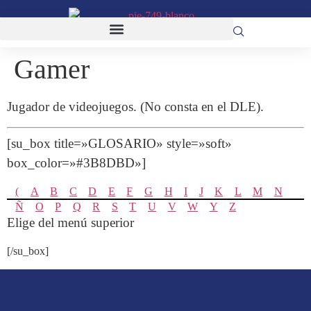
Gamer
Jugador de videojuegos. (No consta en el DLE).
[su_box title=»GLOSARIO» style=»soft»
box_color=»#3B8DBD»]
(
A
B
C
D
E
F
G
H
I
J
K
L
M
N
Ñ
O
P
Q
R
S
T
U
V
W
Y
Z
Elige del menú superior
[/su_box]