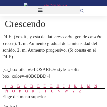
Crescendo
DLE. (Voz it., y esta del lat.
crescendo
, ger. de
crescĕre
'crecer').
1.
m. Aumento gradual de la intensidad del
sonido.
2.
m. Aumento progresivo. (Sí consta en el
DLE)
[su_box title=»GLOSARIO» style=»soft»
box_color=»#3B8DBD»]
(
A
B
C
D
E
F
G
H
I
J
K
L
M
N
Ñ
O
P
Q
R
S
T
U
V
W
Y
Z
Elige del menú superior
[/su_box]