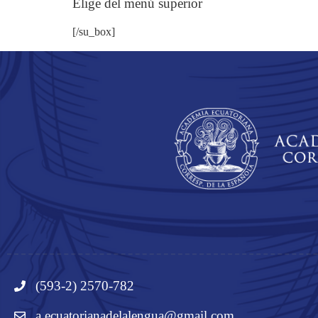
Elige del menú superior
[/su_box]
(593-2) 2570-782
a.ecuatorianadelalengua@gmail.com