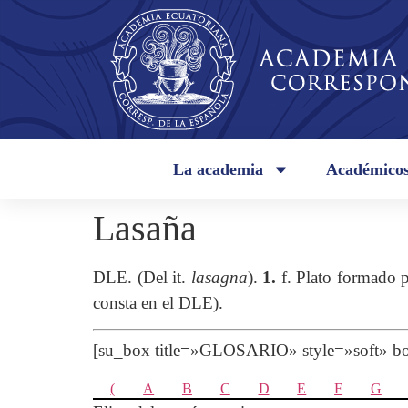
La academia
Académico
Lasaña
DLE. (Del it.
lasagna
).
1.
f. Plato formado p
consta en el DLE).
[su_box title=»GLOSARIO» style=»soft»
(
A
B
C
D
E
F
G