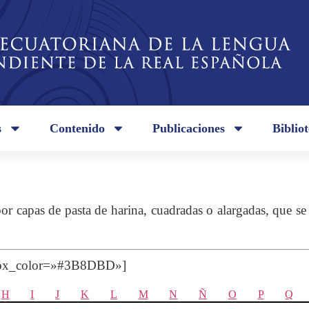
s
Contenido
Publicaciones
Biblio
or capas de pasta de harina, cuadradas o alargadas, que se 
 box_color=»#3B8DBD»]
H
I
J
K
L
M
N
Ñ
O
P
Q