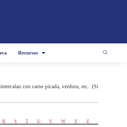
teca
Recursos
intercalan con carne picada, verdura, etc. (Sí
R
S
T
U
V
W
Y
Z