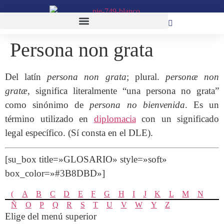
Persona non grata
Del latín
persona non grata
; plural.
personæ non
gratæ
, significa literalmente “una persona no grata”
como sinónimo de
persona no bienvenida
. Es un
término utilizado en
diplomacia
con un significado
legal específico. (Sí consta en el DLE).
[su_box title=»GLOSARIO» style=»soft»
box_color=»#3B8DBD»]
(
A
B
C
D
E
F
G
H
I
J
K
L
M
N
Ñ
O
P
Q
R
S
T
U
V
W
Y
Z
Elige del menú superior