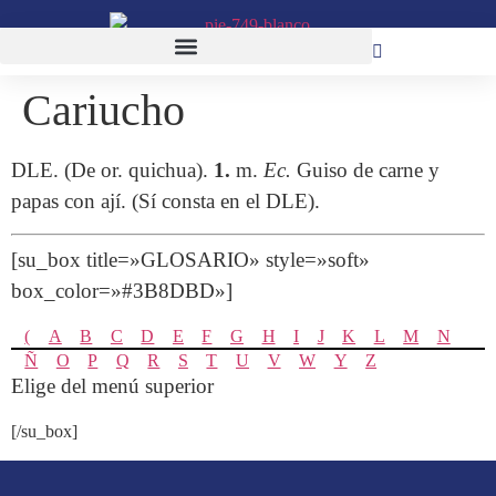
Cariucho
DLE. (De or. quichua).
1.
m.
Ec.
Guiso de carne y
papas con ají. (Sí consta en el DLE).
[su_box title=»GLOSARIO» style=»soft»
box_color=»#3B8DBD»]
(
A
B
C
D
E
F
G
H
I
J
K
L
M
N
Ñ
O
P
Q
R
S
T
U
V
W
Y
Z
Elige del menú superior
[/su_box]