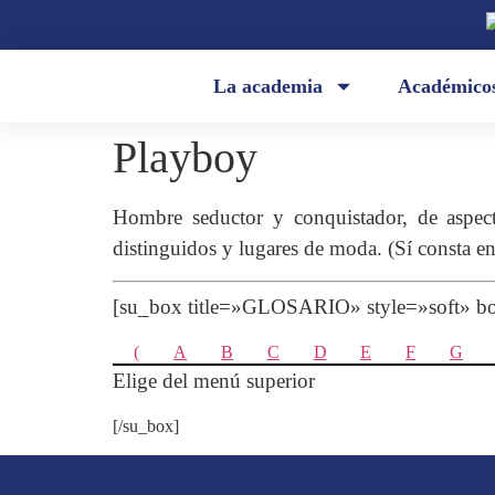
La academia
Académico
Playboy
Hombre seductor y conquistador, de aspect
distinguidos y lugares de moda. (Sí consta e
[su_box title=»GLOSARIO» style=»soft»
(
A
B
C
D
E
F
G
Elige del menú superior
[/su_box]