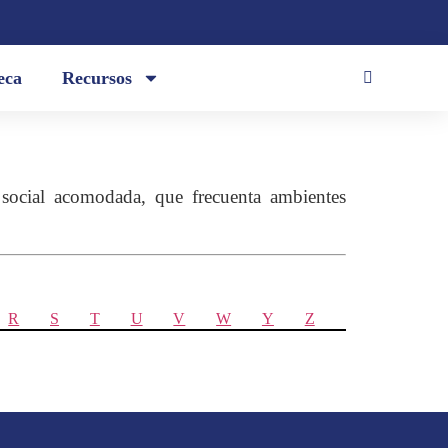
eca
Recursos
 social acomodada, que frecuenta ambientes
R
S
T
U
V
W
Y
Z