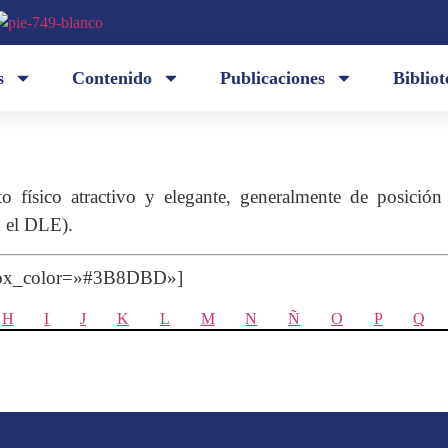
s
Contenido
Publicaciones
Bibliot
o físico atractivo y elegante, generalmente de posición
n el DLE).
 box_color=»#3B8DBD»]
H
I
J
K
L
M
N
Ñ
O
P
Q